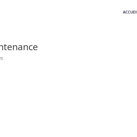
ACCUEI
intenance
es