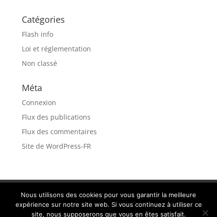
Catégories
Flash info
Loi et réglementation
Non classé
Méta
Connexion
Flux des publications
Flux des commentaires
Site de WordPress-FR
Recrutement
MENTIONS LÉGALES
Nous utilisons des cookies pour vous garantir la meilleure
expérience sur notre site web. Si vous continuez à utiliser ce
site, nous supposerons que vous en êtes satisfait.