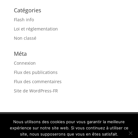
Catégories
Flash info
Loi et réglementation
Non classé
Méta
Connexion
Flux des publications
Flux des commentaires
Site de WordPress-FR
Recrutement
MENTIONS LÉGALES
Nous utilisons des cookies pour vous garantir la meilleure
expérience sur notre site web. Si vous continuez à utiliser ce
site, nous supposerons que vous en êtes satisfait.
Propulsé par Timothé PORTERIE - Ressource Icons :