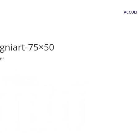
ACCUEI
ngniart-75×50
es