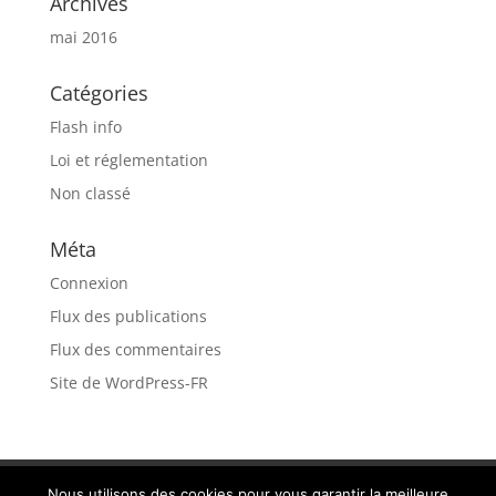
Archives
mai 2016
Catégories
Flash info
Loi et réglementation
Non classé
Méta
Connexion
Flux des publications
Flux des commentaires
Site de WordPress-FR
Recrutement
MENTIONS LÉGALES
Nous utilisons des cookies pour vous garantir la meilleure