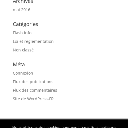
Archives
mai 2016
Catégories
Flash info
Loi et réglementation
Non classé
Méta
Connexion
Flux des publications
Flux des commentaires
Site de WordPress-FR
Recrutement
MENTIONS LÉGALES
Nous utilisons des cookies pour vous garantir la meilleure