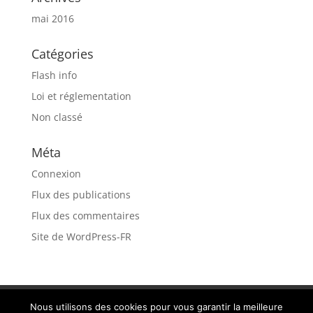
mai 2016
Catégories
Flash info
Loi et réglementation
Non classé
Méta
Connexion
Flux des publications
Flux des commentaires
Site de WordPress-FR
Recrutement
MENTIONS LÉGALES
Nous utilisons des cookies pour vous garantir la meilleure